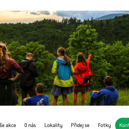
še akce
O nás
Lokality
Přidej se
Fotky
Kon