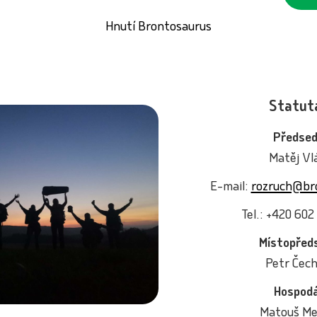
Hnutí Brontosaurus
Statut
Předsed
Matěj Vlá
E-mail:
rozruch@br
Tel.: +420 602
Místopřed
Petr Čec
Hospodá
Matouš Me