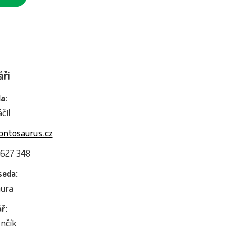
áři
a:
čil
ontosaurus.cz
 627 348
seda:
hura
ř:
nčík