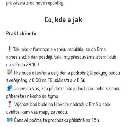
provázela zrod nové republiky.
Co, kde a jak
Praktické info
Tak jako informace o vzniku republiky se do Brna
donesla až o den později, tak i my přesouváme úterní klub
na středu 29.10.!
Hra bude otevřena celý den a podrobnější pokyny budou
zveřejněny v 8:00 na FB události a v BISu.
Je jen na vás, zda půjdete jako jednotlivec nebo s sebou
přiberete i někoho do týmu.
Výchozí bod bude na Hlavním nádraží v Brně a dále
uvidíte, kam vás mapy zavedou.
Časově počítejte procházku přibližně na 1,5h.