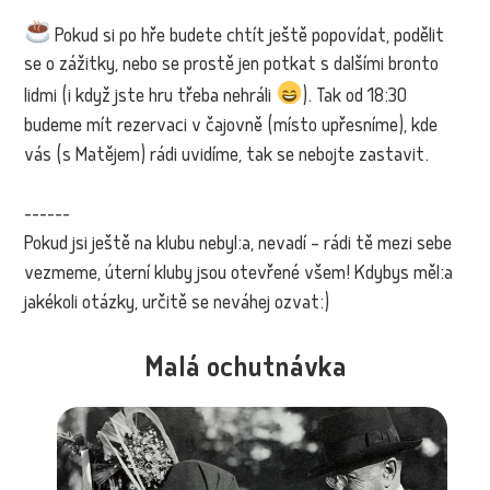
Pokud si po hře budete chtít ještě popovídat, podělit
se o zážitky, nebo se prostě jen potkat s dalšími bronto
lidmi (i když jste hru třeba nehráli
). Tak od 18:30
budeme mít rezervaci v čajovně (místo upřesníme), kde
vás (s Matějem) rádi uvidíme, tak se nebojte zastavit.
------
Pokud jsi ještě na klubu nebyl:a, nevadí – rádi tě mezi sebe
vezmeme, úterní kluby jsou otevřené všem! Kdybys měl:a
jakékoli otázky, určitě se neváhej ozvat:)
Malá ochutnávka